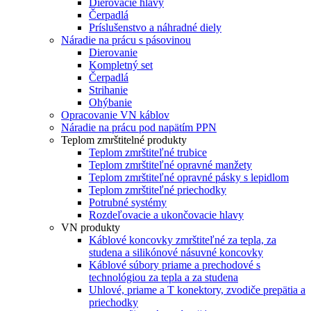
Dierovacie hlavy
Čerpadlá
Príslušenstvo a náhradné diely
Náradie na prácu s pásovinou
Dierovanie
Kompletný set
Čerpadlá
Strihanie
Ohýbanie
Opracovanie VN káblov
Náradie na prácu pod napätím PPN
Teplom zmrštitelné produkty
Teplom zmrštiteľné trubice
Teplom zmrštiteľné opravné manžety
Teplom zmrštiteľné opravné pásky s lepidlom
Teplom zmrštiteľné priechodky
Potrubné systémy
Rozdeľovacie a ukončovacie hlavy
VN produkty
Káblové koncovky zmrštiteľné za tepla, za
studena a silikónové násuvné koncovky
Káblové súbory priame a prechodové s
technológiou za tepla a za studena
Uhlové, priame a T konektory, zvodiče prepätia a
priechodky