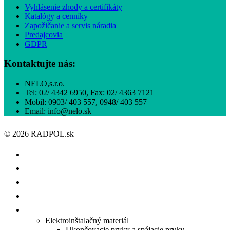
Vyhlásenie zhody a certifikáty
Katalógy a cenníky
Zapožičanie a servis náradia
Predajcovia
GDPR
Kontaktujte nás:
NELO,s.r.o.
Tel: 02/ 4342 6950, Fax: 02/ 4363 7121
Mobil: 0903/ 403 557, 0948/ 403 557
Email: info@nelo.sk
© 2026 RADPOL.sk
ÚVOD
O NÁS
ISHOP
KATALÓGY/CENNÍKY
PRODUKTY
Elektroinštalačný materiál
Ukončovacie prvky a spájacie prvky