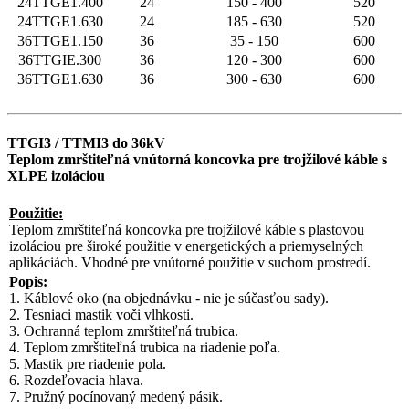
24TTGE1.400
24
150 - 400
520
24TTGE1.630
24
185 - 630
520
36TTGE1.150
36
35 - 150
600
36TTGIE.300
36
120 - 300
600
36TTGE1.630
36
300 - 630
600
TTGI3 / TTMI3 do 36kV
Teplom zmrštiteľná vnútorná koncovka pre trojžilové káble s
XLPE izoláciou
Použitie:
Teplom zmrštiteľná koncovka pre trojžilové káble s plastovou
izoláciou pre široké použitie v energetických a priemyselných
aplikáciách. Vhodné pre vnútorné použitie v suchom prostredí.
Popis:
1. Káblové oko (na objednávku - nie je súčasťou sady).
2. Tesniaci mastik voči vlhkosti.
3. Ochranná teplom zmrštiteľná trubica.
4. Teplom zmrštiteľná trubica na riadenie poľa.
5. Mastik pre riadenie pola.
6. Rozdeľovacia hlava.
7. Pružný pocínovaný medený pásik.