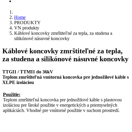
KONTAKT
Home
PRODUKTY
VN produkty
Káblové koncovky zmrštiteľné za tepla, za studena a
silikónové násuvné koncovky
Káblové koncovky zmrštiteľné za tepla,
za studena a silikónové násuvné koncovky
TTGI1 / TTMI1 do 36kV
Teplom zmrštiteľná vnútorná koncovka pre jednožilové káble s
XLPE izoláciou
Použitie:
Teplom zmrštiteľná koncovka pre jednožilové káble s plastovou
izoláciou pre široké použitie v energetických a priemyselných
aplikáciách. Vhodné pre vnútorné použitie v suchom prostredí.