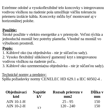
Extrémne odolné a vysokoflexibilné telo koncovky s integrovanou
vodivou vložkou na riadenie pola umožňuje väčšiu toleranciu
priemeru izolácie kábla. Koncovky môžu byť montované aj v
horizontálnej polohe.
Použitie:
Široké použitie v elektro energetike a v priemysle. Veľmi rýchla a
jednoduchá montáž bez potreby plameňa. Vhodné na montáž vo
výbušnom prostredí.
Popis:
1. Káblové oko (na objednávku - nie je súčasťou sady).
2. Vysoko flexibilný silikónový gumenný kryt s integrovanou
vodivou vložkou na riadenie poľa..
3. Káblové oko uzemnenia(na objednávku - nie je súčasťou sady).
Technické normy a predpisy:
Spĺňa požiadavky normy CENELEC HD 629.1 a IEC 60502-4 .
Objednávací
Napätie
Rozsah prierezu v
Dĺžka v
kód
kV
mm2
mm
AIN 10-1-H
25 - 95
150
AIN 10-2-H
120 - 240
150
12