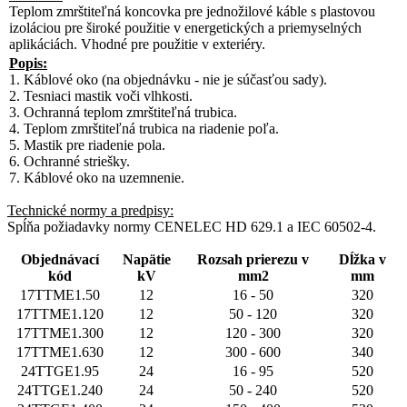
Teplom zmrštiteľná koncovka pre jednožilové káble s plastovou
izoláciou pre široké použitie v energetických a priemyselných
aplikáciách. Vhodné pre použitie v exteriéry.
Popis:
1. Káblové oko (na objednávku - nie je súčasťou sady).
2. Tesniaci mastik voči vlhkosti.
3. Ochranná teplom zmrštiteľná trubica.
4. Teplom zmrštiteľná trubica na riadenie poľa.
5. Mastik pre riadenie pola.
6. Ochranné striešky.
7. Káblové oko na uzemnenie.
Technické normy a predpisy:
Spĺňa požiadavky normy CENELEC HD 629.1 a IEC 60502-4.
Objednávací
Napätie
Rozsah prierezu v
Dĺžka v
kód
kV
mm2
mm
17TTME1.50
12
16 - 50
320
17TTME1.120
12
50 - 120
320
17TTME1.300
12
120 - 300
320
17TTME1.630
12
300 - 600
340
24TTGE1.95
24
16 - 95
520
24TTGE1.240
24
50 - 240
520