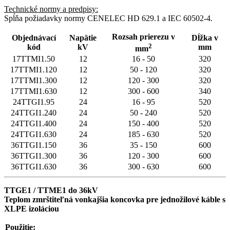
Technické normy a predpisy:
Spĺňa požiadavky normy CENELEC HD 629.1 a IEC 60502-4.
Rozsah prierezu v
Objednávací
Napätie
Dĺžka v
2
kód
kV
mm
mm
17TTMI1.50
12
16 - 50
320
17TTMI1.120
12
50 - 120
320
17TTMI1.300
12
120 - 300
320
17TTMI1.630
12
300 - 600
340
24TTGI1.95
24
16 - 95
520
24TTGI1.240
24
50 - 240
520
24TTGI1.400
24
150 - 400
520
24TTGI1.630
24
185 - 630
520
36TTGI1.150
36
35 - 150
600
36TTGI1.300
36
120 - 300
600
36TTGI1.630
36
300 - 630
600
TTGE1 / TTME1 do 36kV
Teplom zmrštiteľná vonkajšia koncovka pre jednožilové káble s
XLPE izoláciou
Použitie: