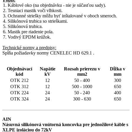
1. Káblové oko (na objednávku - nie je súčasťou sady).
2. Tesniaci mastik voči vlhkosti.
3. Ochranné striešky môžu byť inštalované v oboch smeroch.
4. Silikónová trubica so strieškami.
5. Silikónová trubica.
6. Mastik pre riadenie pola.
7. Vodivý EPDM krúžok.
Technické normy a predpisy:
Spĺňa požiadavky normy CENELEC HD 629.1 .
Objednávací
Napätie
Rozsah prierezu v
Dĺžka v
kód
kV
mm2
mm
OTK 212
12
50 - 400
300
OTK 312
12
500 - 1000
650
OTK 224
24
50 - 240
400
OTK 324
24
300 - 630
650
AIN
Násuvná silikónová vnútorná koncovka pre jednožilové káble s
XLPE izoláciou do 72kV