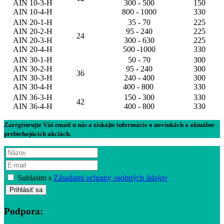
AIN 10-3-H
300 - 500
150
AIN 10-4-H
800 - 1000
330
AIN 20-1-H
35 - 70
225
AIN 20-2-H
95 - 240
225
24
AIN 20-3-H
300 - 630
225
AIN 20-4-H
500 -1000
330
AIN 30-1-H
50 - 70
300
AIN 30-2-H
95 - 240
300
36
AIN 30-3-H
240 - 400
300
AIN 30-4-H
400 - 800
330
AIN 36-3-H
150 - 300
330
42
AIN 36-4-H
400 - 800
330
Zaregistrujte Váš email u nás a získajte informácie o novinkách a aktuálne
prebiehajúcich akciách.
Suhlasim s
Zásadami ochrany osobných údajov
Podpora: