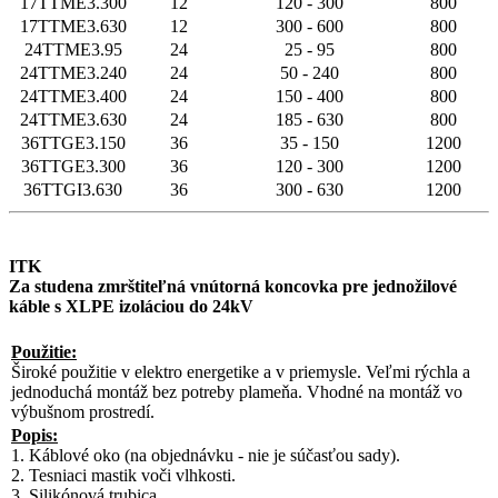
17TTME3.300
12
120 - 300
800
17TTME3.630
12
300 - 600
800
24TTME3.95
24
25 - 95
800
24TTME3.240
24
50 - 240
800
24TTME3.400
24
150 - 400
800
24TTME3.630
24
185 - 630
800
36TTGE3.150
36
35 - 150
1200
36TTGE3.300
36
120 - 300
1200
36TTGI3.630
36
300 - 630
1200
ITK
Za studena zmrštiteľná vnútorná koncovka pre jednožilové
káble s XLPE izoláciou do 24kV
Použitie:
Široké použitie v elektro energetike a v priemysle. Veľmi rýchla a
jednoduchá montáž bez potreby plameňa. Vhodné na montáž vo
výbušnom prostredí.
Popis:
1. Káblové oko (na objednávku - nie je súčasťou sady).
2. Tesniaci mastik voči vlhkosti.
3. Silikónová trubica.