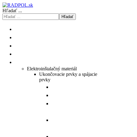
Hľadať ...
Hľadať
ÚVOD
O NÁS
ISHOP
KATALÓGY/CENNÍKY
PRODUKTY
Elektroinštalačný materiál
Ukončovacie prvky a spájacie
prvky
Prehľad Cu medených ôk.
Prehľad Al hliníkových ôk.
Prehľad Al/Cu hybridných
spojovačov.
Prehľad Al/Cu hybridných
ôk.
Prehľad Al hliníkových