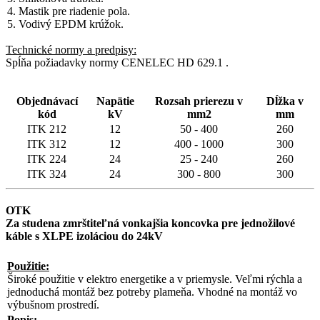
4. Mastik pre riadenie pola.
5. Vodivý EPDM krúžok.
Technické normy a predpisy:
Spĺňa požiadavky normy CENELEC HD 629.1 .
Objednávací
Napätie
Rozsah prierezu v
Dĺžka v
kód
kV
mm2
mm
ITK 212
12
50 - 400
260
ITK 312
12
400 - 1000
300
ITK 224
24
25 - 240
260
ITK 324
24
300 - 800
300
OTK
Za studena zmrštiteľná vonkajšia koncovka pre jednožilové
káble s XLPE izoláciou do 24kV
Použitie:
Široké použitie v elektro energetike a v priemysle. Veľmi rýchla a
jednoduchá montáž bez potreby plameňa. Vhodné na montáž vo
výbušnom prostredí.
Popis: