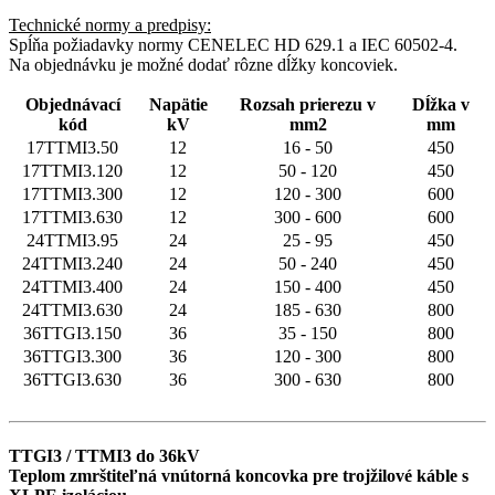
Technické normy a predpisy:
Spĺňa požiadavky normy CENELEC HD 629.1 a IEC 60502-4.
Na objednávku je možné dodať rôzne dĺžky koncoviek.
Objednávací
Napätie
Rozsah prierezu v
Dĺžka v
kód
kV
mm2
mm
17TTMI3.50
12
16 - 50
450
17TTMI3.120
12
50 - 120
450
17TTMI3.300
12
120 - 300
600
17TTMI3.630
12
300 - 600
600
24TTMI3.95
24
25 - 95
450
24TTMI3.240
24
50 - 240
450
24TTMI3.400
24
150 - 400
450
24TTMI3.630
24
185 - 630
800
36TTGI3.150
36
35 - 150
800
36TTGI3.300
36
120 - 300
800
36TTGI3.630
36
300 - 630
800
TTGI3 / TTMI3 do 36kV
Teplom zmrštiteľná vnútorná koncovka pre trojžilové káble s