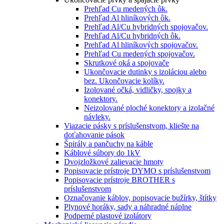
Prehľad Cu medených ôk.
Prehľad Al hliníkových ôk.
Prehľad Al/Cu hybridných spojovačov.
Prehľad Al/Cu hybridných ôk.
Prehľad Al hliníkových spojovačov.
Prehľad Cu medených spojovačov.
Skrutkové oká a spojovače
Ukončovacie dutinky s izoláciou alebo
bez. Ukončovacie kolíky.
Izolované očká, vidličky, spojky a
konektory.
Neizolované ploché konektory a izolačné
návleky.
Viazacie pásky s príslušenstvom, kliešte na
doťahovanie pások
Špirály a pančuchy na káble
Káblové súbory do 1kV
Dvojzložkové zalievacie hmoty
Popisovacie prístroje DYMO s príslušenstvom
Popisovacie prístroje BROTHER s
príslušenstvom
Označovanie káblov, popisovacie bužírky, štítky
Plynové horáky, sady a náhradné náplne
Podperné plastové izolátory