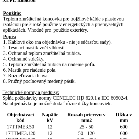
XLPE izoláciou
Použitie:
Teplom zmrštiteľná koncovka pre trojžilové káble s plastovou
izoláciou pre široké použitie v energetických a priemyselných
aplikáciách. Vhodné pre použitie exteriéry.
Popis:
1. Káblové oko (na objednávku - nie je súčasťou sady).
2. Tesniaci mastik voči vlhkosti.
3. Ochranná teplom zmrštiteľná trubica.
4. Ochranné striešky.
5. Teplom zmrštiteľná trubica na riadenie poľa.
6. Mastik pre riadenie pola.
7. Rozdeľovacia hlava.
8. Pružný pocínovaný medený pásik.
Technické normy a predpisy:
Spĺňa požiadavky normy CENELEC HD 629.1 a IEC 60502-4.
Na objednávku je možné dodať rôzne dĺžky koncoviek.
Objednávací
Napätie
Rozsah prierezu v
Dĺžka v
kód
kV
mm2
mm
17TTME3.50
12
25 - 50
600
17TTME3.120
12
50 - 120
600