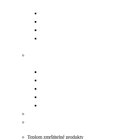
sady
Aku dierovacie náradie
Dierovacie hlavy
Čerpadlá
Príslušenstvo a náhradné
diely
Náradie na prácu s
pásovinou
Dierovanie
Kompletný set
Čerpadlá
Strihanie
Ohýbanie
Opracovanie VN káblov
Náradie na prácu pod
napätím PPN
Teplom zmrštitelné produkty