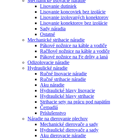
Mechanické lisovacie náradie
Lisovanie dutiniek
Lisovanie koncoviek bez izolácie
Lisovanie izolovaných konektorov
Lisovanie konektorov bez izolácie
Sady náradia
Ostatné
Mechanické strihacie náradie
Pákové nožnice na káble a vodiče
Račňové nožnice na káble a vodiče
Pákové nožnice na Fe drôty a laná
Odizolovacie náradie
Hydraulické náradie
Ručné lisovacie náradie
Ručné strihacie náradie
Aku náradie
Hydraulické hlavy lisovacie
Hydraulické hlavy strihacie
Strihacie sety na prácu pod napätím
Čerpadlá
Príslušenstvo
Náradie na dierovanie plechov
Mechanické dierovače a sady
Hydraulické dierovače a sady
Aku dierovacie náradie