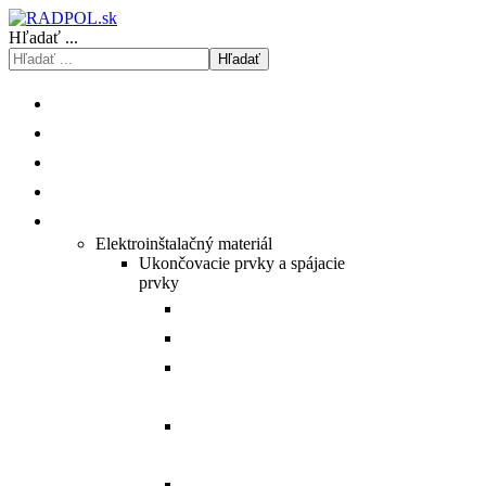
Hľadať ...
Hľadať
ÚVOD
O NÁS
ISHOP
KATALÓGY/CENNÍKY
PRODUKTY
Elektroinštalačný materiál
Ukončovacie prvky a spájacie
prvky
Prehľad Cu medených ôk.
Prehľad Al hliníkových ôk.
Prehľad Al/Cu hybridných
spojovačov.
Prehľad Al/Cu hybridných
ôk.
Prehľad Al hliníkových