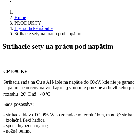
KONTAKT
Home
PRODUKTY
Hydraulické náradie
Strihacie sety na prácu pod napätím
Strihacie sety na prácu pod napätím
CP1096 KV
Strihacia sada na Cu a Al káble na napätie do 60kV, kde nie je garanc
napätím. Je určený na vonkajšie aj vnútorné použitie a do vlhkého pro
o
o
rozsahu -20
C až +40
C.
Sada pozostáva:
- strihacia hlava TC 096 W so zemniacím terminálom, max. ∅ striha
- izolačná flexi hadica
- špeciálny izolačný olej
- nožná pumpa