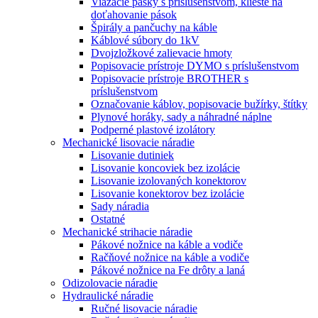
Viazacie pásky s príslušenstvom, kliešte na
doťahovanie pások
Špirály a pančuchy na káble
Káblové súbory do 1kV
Dvojzložkové zalievacie hmoty
Popisovacie prístroje DYMO s príslušenstvom
Popisovacie prístroje BROTHER s
príslušenstvom
Označovanie káblov, popisovacie bužírky, štítky
Plynové horáky, sady a náhradné náplne
Podperné plastové izolátory
Mechanické lisovacie náradie
Lisovanie dutiniek
Lisovanie koncoviek bez izolácie
Lisovanie izolovaných konektorov
Lisovanie konektorov bez izolácie
Sady náradia
Ostatné
Mechanické strihacie náradie
Pákové nožnice na káble a vodiče
Račňové nožnice na káble a vodiče
Pákové nožnice na Fe drôty a laná
Odizolovacie náradie
Hydraulické náradie
Ručné lisovacie náradie