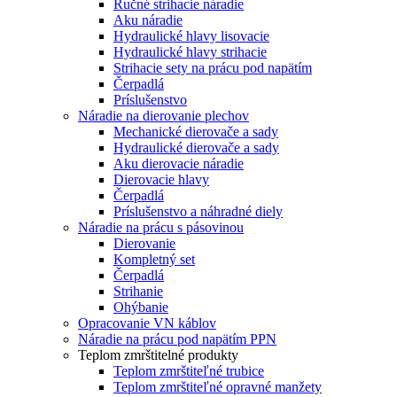
Ručné strihacie náradie
Aku náradie
Hydraulické hlavy lisovacie
Hydraulické hlavy strihacie
Strihacie sety na prácu pod napätím
Čerpadlá
Príslušenstvo
Náradie na dierovanie plechov
Mechanické dierovače a sady
Hydraulické dierovače a sady
Aku dierovacie náradie
Dierovacie hlavy
Čerpadlá
Príslušenstvo a náhradné diely
Náradie na prácu s pásovinou
Dierovanie
Kompletný set
Čerpadlá
Strihanie
Ohýbanie
Opracovanie VN káblov
Náradie na prácu pod napätím PPN
Teplom zmrštitelné produkty
Teplom zmrštiteľné trubice
Teplom zmrštiteľné opravné manžety