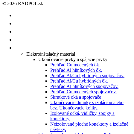
© 2026 RADPOL.sk
ÚVOD
O NÁS
ISHOP
KATALÓGY/CENNÍKY
PRODUKTY
Elektroinštalačný materiál
Ukončovacie prvky a spájacie prvky
Prehľad Cu medených ôk.
Prehľad Al hliníkových ôk.
Prehľad Al/Cu hybridných spojovačov.
Prehľad Al/Cu hybridných ôk.
Prehľad Al hliníkových spojovačov.
Prehľad Cu medených spojovačov.
Skrutkové oká a spojovače
Ukončovacie dutinky s izoláciou alebo
bez. Ukončovacie kolíky.
Izolované očká, vidličky, spojky a
konektory.
Neizolované ploché konektory a izolačné
návleky.