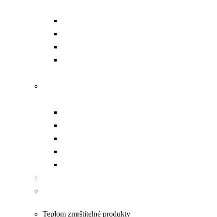
sady
Aku dierovacie náradie
Dierovacie hlavy
Čerpadlá
Príslušenstvo a náhradné
diely
Náradie na prácu s
pásovinou
Dierovanie
Kompletný set
Čerpadlá
Strihanie
Ohýbanie
Opracovanie VN káblov
Náradie na prácu pod
napätím PPN
Teplom zmrštitelné produkty