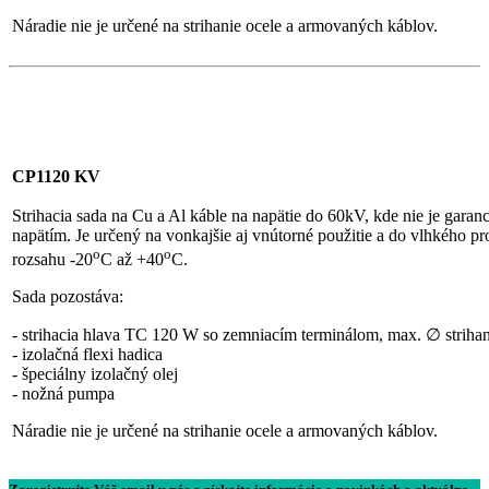
Náradie nie je určené na strihanie ocele a armovaných káblov.
CP1120 KV
Strihacia sada na Cu a Al káble na napätie do 60kV, kde nie je garanc
napätím. Je určený na vonkajšie aj vnútorné použitie a do vlhkého pro
o
o
rozsahu -20
C až +40
C.
Sada pozostáva:
- strihacia hlava TC 120 W so zemniacím terminálom, max. ∅ striha
- izolačná flexi hadica
- špeciálny izolačný olej
- nožná pumpa
Náradie nie je určené na strihanie ocele a armovaných káblov.