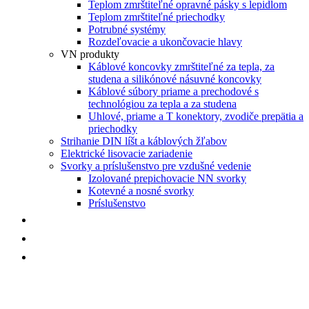
Teplom zmrštiteľné opravné pásky s lepidlom
Teplom zmrštiteľné priechodky
Potrubné systémy
Rozdeľovacie a ukončovacie hlavy
VN produkty
Káblové koncovky zmrštiteľné za tepla, za
studena a silikónové násuvné koncovky
Káblové súbory priame a prechodové s
technológiou za tepla a za studena
Uhlové, priame a T konektory, zvodiče prepätia a
priechodky
Strihanie DIN líšt a káblových žľabov
Elektrické lisovacie zariadenie
Svorky a príslušenstvo pre vzdušné vedenie
Izolované prepichovacie NN svorky
Kotevné a nosné svorky
Príslušenstvo
NOVINKY
AKCIE
KONTAKT