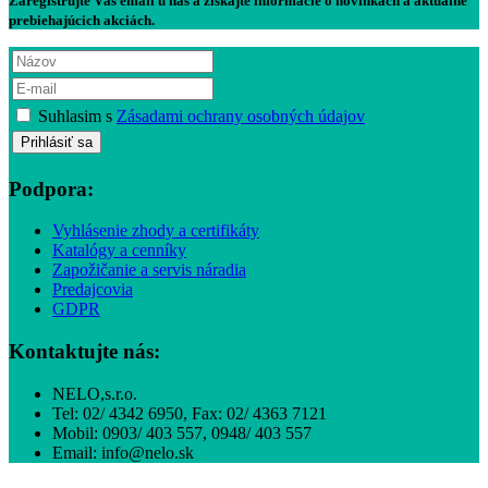
Zaregistrujte Váš email u nás a získajte informácie o novinkách a aktuálne
prebiehajúcich akciách.
Suhlasim s
Zásadami ochrany osobných údajov
Podpora:
Vyhlásenie zhody a certifikáty
Katalógy a cenníky
Zapožičanie a servis náradia
Predajcovia
GDPR
Kontaktujte nás:
NELO,s.r.o.
Tel: 02/ 4342 6950, Fax: 02/ 4363 7121
Mobil: 0903/ 403 557, 0948/ 403 557
Email: info@nelo.sk